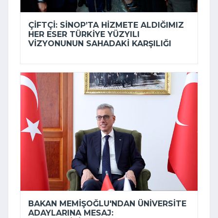
ÇIFTÇI: SINOP’TA HIZMETE ALDIĞIMIZ
HER ESER TÜRKIYE YÜZYILI
VIZYONUNUN SAHADAKI KARŞILIĞI
BAKAN MEMIŞOĞLU'NDAN ÜNIVERSITE
ADAYLARINA MESAJ: