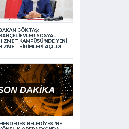
BAKAN GÖKTAŞ:
BAHÇELIEVLER SOSYAL
HIZMET KAMPÜSÜ'NDE YENI
HIZMET BIRIMLERI AÇILDI
MENDERES BELEDIYESI’NE