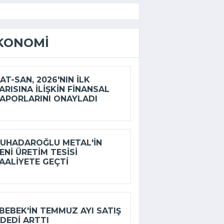
KONOMI
AT-SAN, 2026'NIN ILK
ARISINA ILIŞKIN FINANSAL
APORLARINI ONAYLADI
UHADAROĞLU METAL'IN
ENI ÜRETIM TESISI
AALIYETE GEÇTI
BEBEK'IN TEMMUZ AYI SATIŞ
DEDI ARTTI