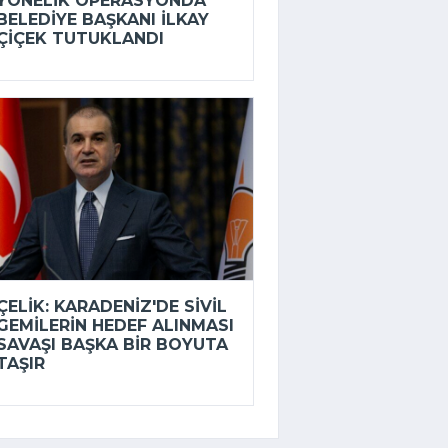
YÖNELIK OPERASYONDA
BELEDIYE BAŞKANI İLKAY
ÇIÇEK TUTUKLANDI
ÇELIK: KARADENIZ'DE SIVIL
GEMILERIN HEDEF ALINMASI
SAVAŞI BAŞKA BIR BOYUTA
TAŞIR