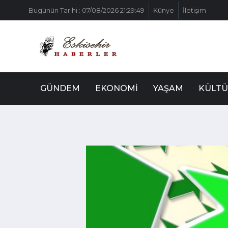
Bugünün Tarihi : 07/08/2026 21:29:49
Künye
İletişim
GÜNDEM
EKONOMI
YAŞAM
KÜLTÜ