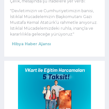
Çelik, mesajında şu ifadelere yer verdi:
"Devletimizin ve Cumhuriyetimizin banisi,
İstiklal Mücadelemizin Başkomutanı Gazi
Mustafa Kemal Atatürk’ü rahmetle anıyoruz.
İstiklal Mücadelemizdeki ruhla, inançla ve
kararlılıkla geleceğe yürüyoruz."
Hibya Haber Ajansı