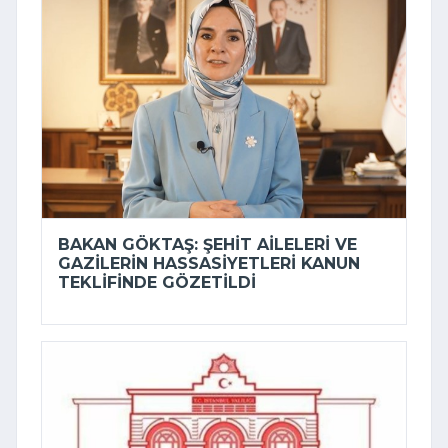
BAKAN GÖKTAŞ: ŞEHIT AILELERI VE
GAZILERIN HASSASIYETLERI KANUN
TEKLIFINDE GÖZETILDI