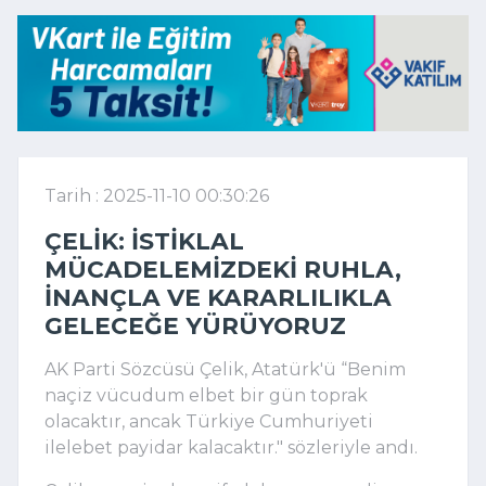
Tarih : 2025-11-10 00:30:26
ÇELIK: İSTIKLAL
MÜCADELEMIZDEKI RUHLA,
INANÇLA VE KARARLILIKLA
GELECEĞE YÜRÜYORUZ
AK Parti Sözcüsü Çelik, Atatürk'ü “Benim
naçiz vücudum elbet bir gün toprak
olacaktır, ancak Türkiye Cumhuriyeti
ilelebet payidar kalacaktır." sözleriyle andı.