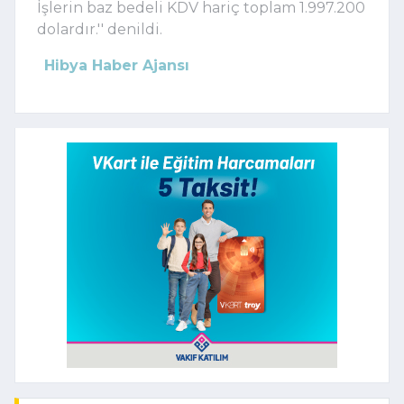
İşlerin baz bedeli KDV hariç toplam 1.997.200
dolardır.'' denildi.
Hibya Haber Ajansı