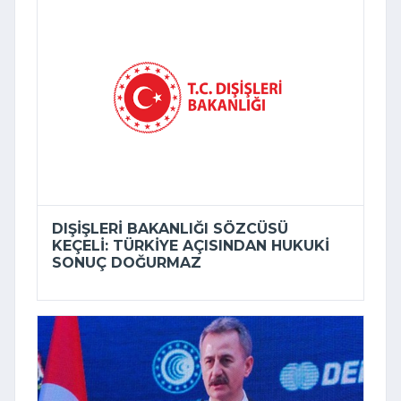
DIŞIŞLERI BAKANLIĞI SÖZCÜSÜ
KEÇELI: TÜRKIYE AÇISINDAN HUKUKI
SONUÇ DOĞURMAZ