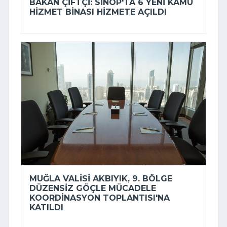
BAKAN ÇIFTÇI: SINOP'TA 6 YENI KAMU
HIZMET BINASI HIZMETE AÇILDI
MUĞLA VALISI AKBIYIK, 9. BÖLGE
DÜZENSIZ GÖÇLE MÜCADELE
KOORDINASYON TOPLANTISI'NA
KATILDI