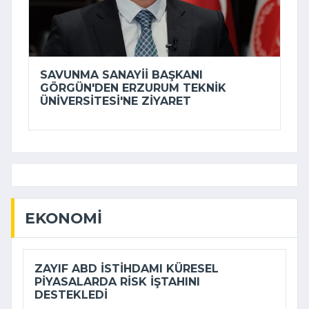
SAVUNMA SANAYII BAŞKANI
GÖRGÜN'DEN ERZURUM TEKNIK
ÜNIVERSITESI'NE ZIYARET
EKONOMI
ZAYIF ABD ISTIHDAMI KÜRESEL
PIYASALARDA RISK IŞTAHINI
DESTEKLEDI