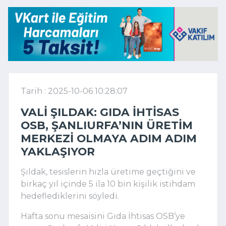
Tarih : 2025-10-06 10:28:07
VALI ŞILDAK: GIDA İHTISAS
OSB, ŞANLIURFA’NIN ÜRETIM
MERKEZI OLMAYA ADIM ADIM
YAKLAŞIYOR
Şıldak, tesislerin hızla üretime geçtiğini ve
birkaç yıl içinde 5 ila 10 bin kişilik istihdam
hedeflediklerini söyledi.
Hafta sonu mesaisini Gıda İhtisas OSB’ye