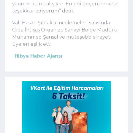
yapması için çalışıyor. Emeği geçen herkese
teşekkür ediyorum” dedi.
Vali Hasan Şıldak’a incelemeleri sırasında
Gıda İhtisas Organize Sanayi Bölge Müdürü
Muhammed Şansal ve müteşebbis heyeti
üyeleri eşlik etti.
Hibya Haber Ajansı