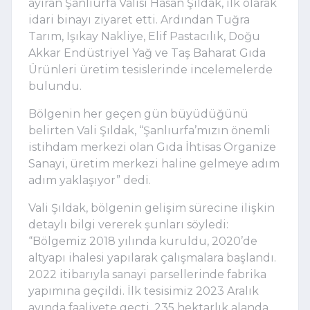
ayıran Şanlıurfa Valisi Hasan Şıldak, ilk olarak
idari binayı ziyaret etti. Ardından Tuğra
Tarım, Işıkay Nakliye, Elif Pastacılık, Doğu
Akkar Endüstriyel Yağ ve Taş Baharat Gıda
Ürünleri üretim tesislerinde incelemelerde
bulundu.
Bölgenin her geçen gün büyüdüğünü
belirten Vali Şıldak, “Şanlıurfa’mızın önemli
istihdam merkezi olan Gıda İhtisas Organize
Sanayi, üretim merkezi haline gelmeye adım
adım yaklaşıyor” dedi.
Vali Şıldak, bölgenin gelişim sürecine ilişkin
detaylı bilgi vererek şunları söyledi:
“Bölgemiz 2018 yılında kuruldu, 2020’de
altyapı ihalesi yapılarak çalışmalara başlandı.
2022 itibarıyla sanayi parsellerinde fabrika
yapımına geçildi. İlk tesisimiz 2023 Aralık
ayında faaliyete geçti. 235 hektarlık alanda